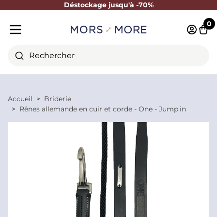
Déstockage jusqu'à -70%
Fermer
0
Identifi
Pani
Menu mobile
Rechercher
Accueil
Briderie
Rênes allemande en cuir et corde - One - Jump'in