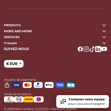
PRODUITS
MORS AND MORE
SERVICES
Français
SUIVEZ-NOUS
Logo Facebook
Logo Instagr
Logo Tikto
Logo Li
Logo
€ EUR
Moyens de paiements
Mode de livraisons
Contacter notre équipe
pour vous accompagner
•
•
•
© 2026 Mors & More
CGV/CGU
Mentions légales