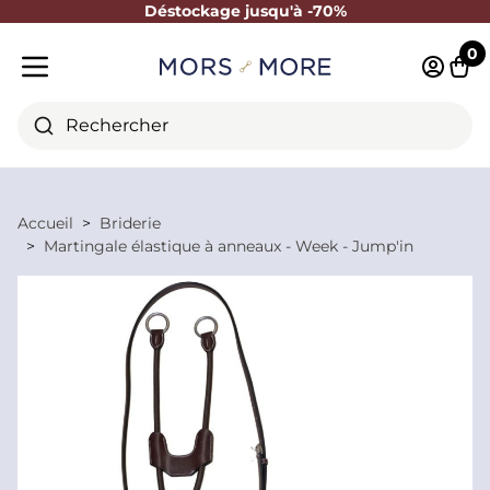
Déstockage jusqu'à -70%
Fermer
0
Identifi
Pani
Menu mobile
Rechercher
Accueil
Briderie
Martingale élastique à anneaux - Week - Jump'in