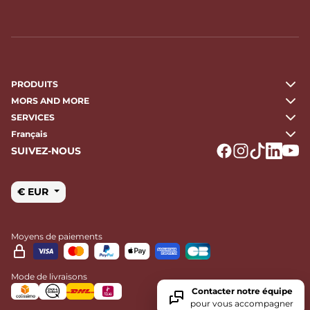
PRODUITS
MORS AND MORE
SERVICES
Français
SUIVEZ-NOUS
Logo Facebook
Logo Instagr
Logo Tikto
Logo Li
Logo
€ EUR
Moyens de paiements
Mode de livraisons
Contacter notre équipe
pour vous accompagner