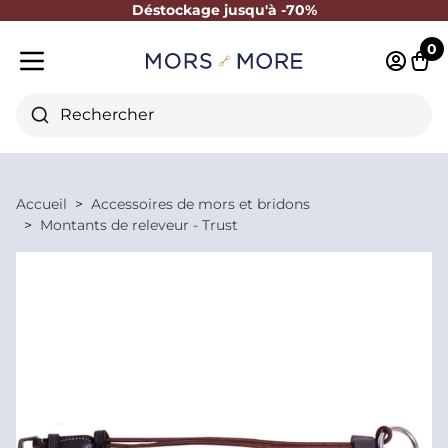
Déstockage jusqu'à -70%
Fermer
0
Identifi
Pani
Menu mobile
Rechercher
Accueil
Accessoires de mors et bridons
Montants de releveur - Trust