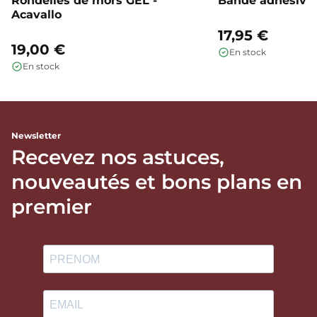
Rondelles de mors GEL -
Bande adhésive 
Acavallo
17,95 €
19,00 €
En stock
En stock
Newsletter
Recevez nos astuces,
nouveautés et bons plans en
premier