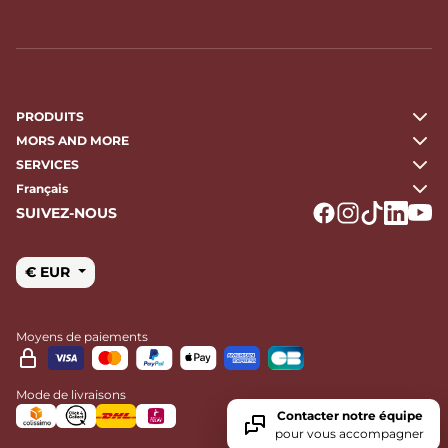
PRODUITS
MORS AND MORE
SERVICES
Français
SUIVEZ-NOUS
Logo Facebook
Logo Instagr
Logo Tikto
Logo Li
Logo
€ EUR
Moyens de paiements
Mode de livraisons
Contacter notre équipe
pour vous accompagner