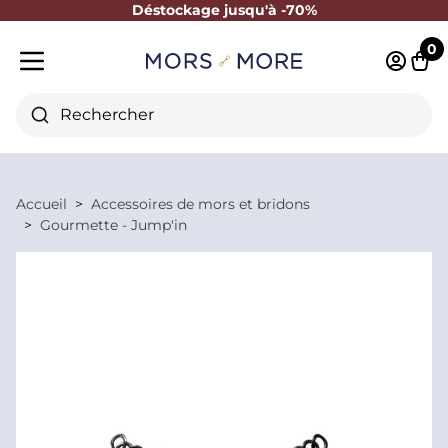
Déstockage jusqu'à -70%
Fermer
0
Identifi
Pani
Menu mobile
Rechercher
Accueil
Accessoires de mors et bridons
Gourmette - Jump'in