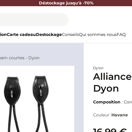
Déstockage jusqu'à -70%
ion
Carte cadeau
Destockage
Conseils
Qui sommes nous
FAQ
lham courtes - Dyon
Dy'on
Allianc
Dyon
Composition
: Cor
Couleur:
Havane
16,99 €