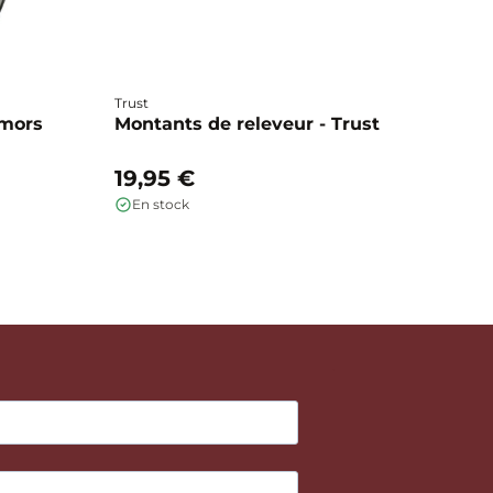
Trust
Ho
 mors
Montants de releveur - Trust
R
g
19,95 €
1
En stock