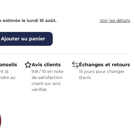
n estimée le lundi 10 août.
Voir les détails
Ajouter au panier
onseils
Avis clients
Échanges et retours
t là
9,8 / 10 en note
15 jours pour changer
ndre au
de satisfaction
d'avis
client sur avis
vérifiés