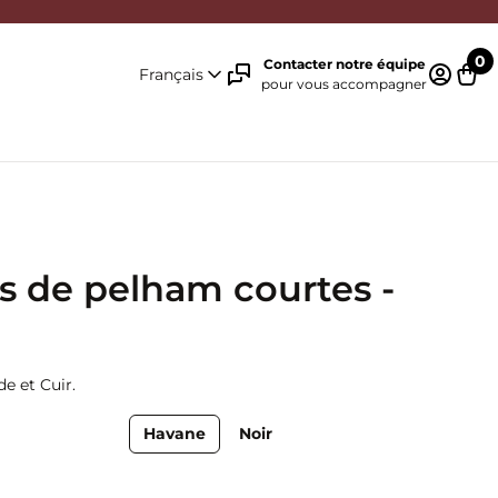
0
Contacter notre équipe
Français
pour vous accompagner
Identifi
Pani
es de pelham courtes -
de et Cuir.
Havane
Noir