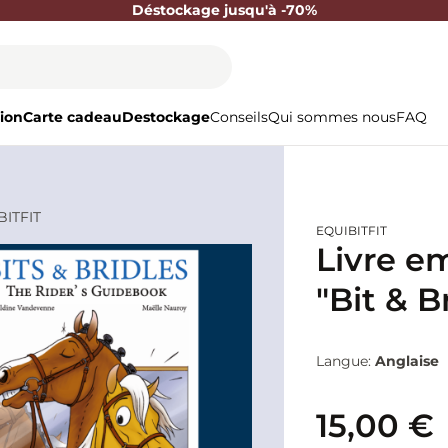
Déstockage jusqu'à -70%
ion
Carte cadeau
Destockage
Conseils
Qui sommes nous
FAQ
BITFIT
EQUIBITFIT
Livre e
"Bit & B
Langue:
Anglaise
15,00 €