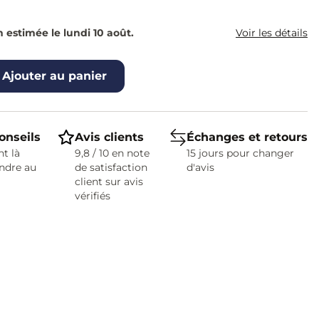
n estimée le lundi 10 août.
Voir les détails
Ajouter au panier
onseils
Avis clients
Échanges et retours
t là
9,8 / 10 en note
15 jours pour changer
ndre au
de satisfaction
d'avis
client sur avis
vérifiés