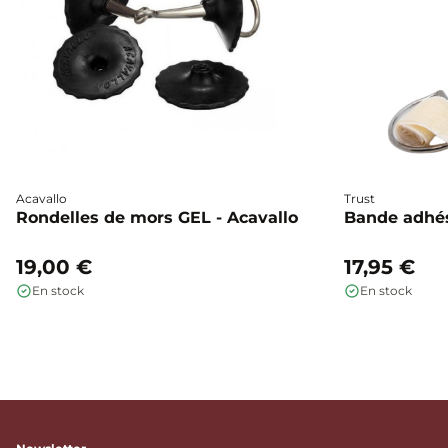
Acavallo
Trust
Rondelles de mors GEL - Acavallo
Bande adhés
19,00 €
17,95 €
En stock
En stock