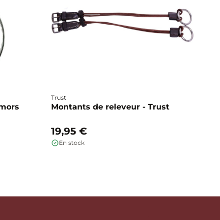
Trust
Ho
 mors
Montants de releveur - Trust
R
g
19,95 €
1
En stock