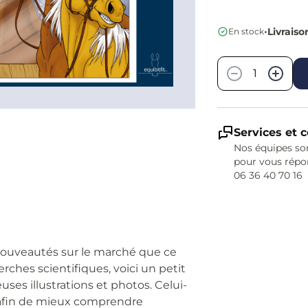
•
Livraiso
En stock
Quantité
−
+
Services et c
Nos équipes son
pour vous répo
06 36 40 70 16
s nouveautés sur le marché que ce
rches scientifiques, voici un petit
ses illustrations et photos. Celui-
 afin de mieux comprendre