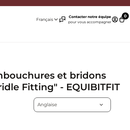
0
Contacter notre équipe
Français
pour vous accompagner
Identifi
Pani
mbouchures et bridons
ridle Fitting" - EQUIBITFIT