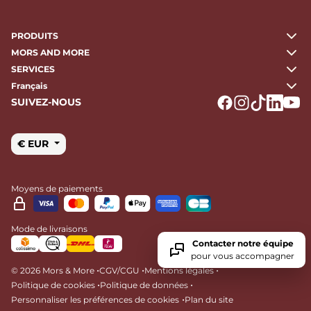
PRODUITS
MORS AND MORE
SERVICES
Français
SUIVEZ-NOUS
Logo Facebook
Logo Instagr
Logo Tikto
Logo Li
Logo
€ EUR
Moyens de paiements
Mode de livraisons
Contacter notre équipe
pour vous accompagner
•
•
•
© 2026 Mors & More
CGV/CGU
Mentions légales
•
•
Politique de cookies
Politique de données
•
Personnaliser les préférences de cookies
Plan du site