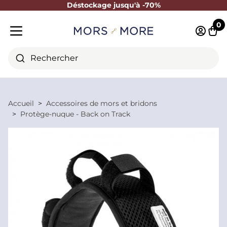
Déstockage jusqu'à -70%
Fermer
0
Identifi
Pani
Menu mobile
Rechercher
Accueil
Accessoires de mors et bridons
Protège-nuque - Back on Track