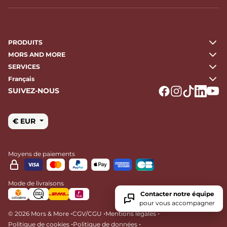
PRODUITS
MORS AND MORE
SERVICES
Français
SUIVEZ-NOUS
Logo Facebook
Logo Instagr
Logo Tikto
Logo Li
Logo
€ EUR
Moyens de paiements
Mode de livraisons
Contacter notre équipe
pour vous accompagner
•
•
•
© 2026 Mors & More
CGV/CGU
Mentions légales
•
•
Politique de cookies
Politique de données