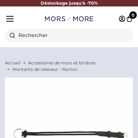
Déstockage jusqu'à -70%
Fermer
0
Identifi
Pani
Menu mobile
Rechercher
Accueil
Accessoires de mors et bridons
Montants de releveur - Norton