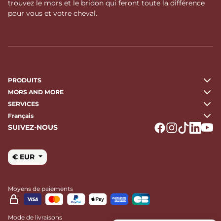
trouvez le mors et le bridon qui feront toute la différence
pour vous et votre cheval.
PRODUITS
MORS AND MORE
SERVICES
Français
SUIVEZ-NOUS
Logo Facebook
Logo Instagr
Logo Tikto
Logo Li
Logo
€ EUR
Moyens de paiements
Mode de livraisons