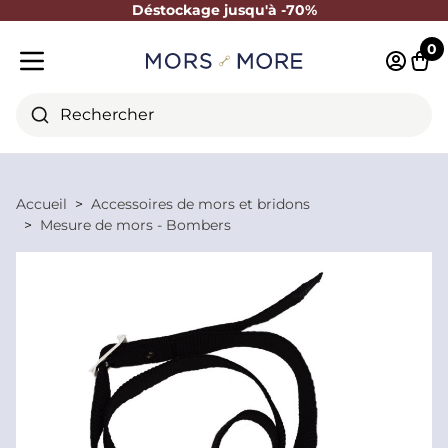
Déstockage jusqu'à -70%
Fermer
0
Identifi
Pani
Menu mobile
Rechercher
Accueil
Accessoires de mors et bridons
Mesure de mors - Bombers