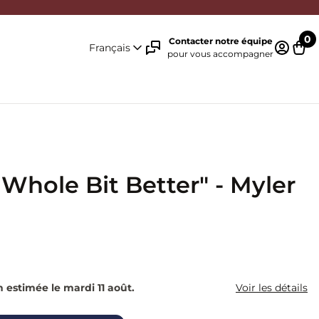
0
Contacter notre équipe
Français
pour vous accompagner
Identifi
Pani
 Whole Bit Better" - Myler
n estimée le mardi 11 août.
Voir les détails