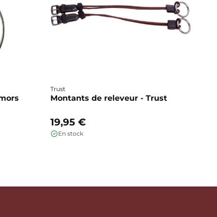
Trust
Ho
 mors
Montants de releveur - Trust
R
g
19,95 €
1
En stock