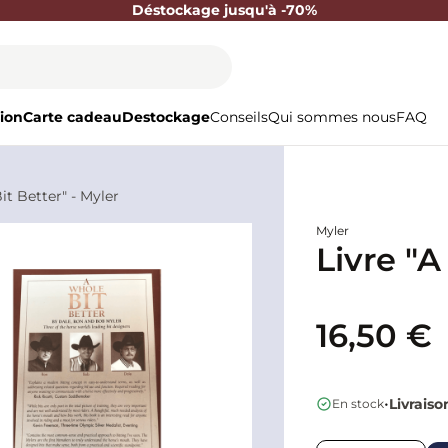
Déstockage jusqu'à -70%
ion
Carte cadeau
Destockage
Conseils
Qui sommes nous
FAQ
it Better" - Myler
Myler
Livre "A
16,50 €
•
Livraiso
En stock
Quantité