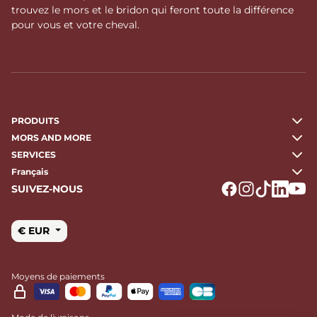
trouvez le mors et le bridon qui feront toute la différence
pour vous et votre cheval.
PRODUITS
MORS AND MORE
SERVICES
Français
SUIVEZ-NOUS
Logo Facebook
Logo Instagr
Logo Tikto
Logo Li
Logo
€ EUR
Moyens de paiements