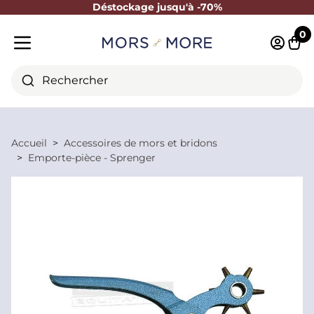
Déstockage jusqu'à -70%
Fermer
0
Identifi
Pani
Menu mobile
Rechercher
Accueil
Accessoires de mors et bridons
Emporte-pièce - Sprenger