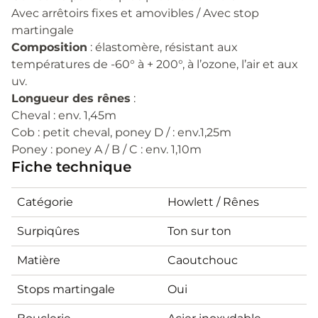
Avec arrêtoirs fixes et amovibles / Avec stop
martingale
Composition
: élastomère, résistant aux
températures de -60° à + 200°, à l’ozone, l’air et aux
uv.
Longueur des rênes
:
Cheval : env. 1,45m
Cob : petit cheval, poney D / : env.1,25m
Poney : poney A / B / C : env. 1,10m
Fiche technique
Catégorie
Howlett / Rênes
Surpiqûres
Ton sur ton
Matière
Caoutchouc
Stops martingale
Oui