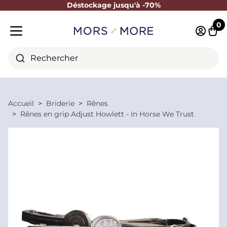
Déstockage jusqu'à -70%
Fermer
0
Identifi
Pani
Menu mobile
Rechercher
Accueil
Briderie
Rênes
Rênes en grip Adjust Howlett - In Horse We Trust