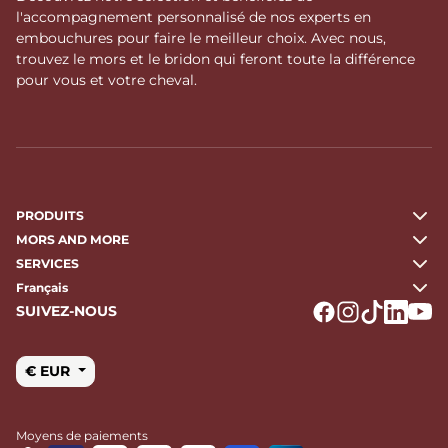
l'accompagnement personnalisé de nos experts en
embouchures pour faire le meilleur choix. Avec nous,
trouvez le mors et le bridon qui feront toute la différence
pour vous et votre cheval.
PRODUITS
MORS AND MORE
SERVICES
Français
SUIVEZ-NOUS
Logo Facebook
Logo Instagr
Logo Tikto
Logo Li
Logo
€ EUR
Moyens de paiements