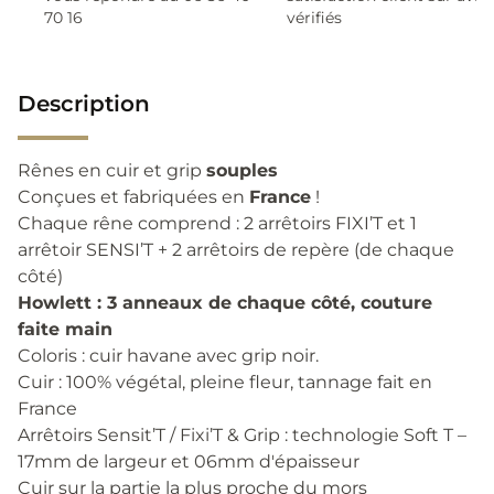
70 16
vérifiés
Description
Rênes en cuir et grip
souples
Conçues et fabriquées en
France
!
Chaque rêne comprend : 2 arrêtoirs FIXI’T et 1
arrêtoir SENSI’T + 2 arrêtoirs de repère (de chaque
côté)
Howlett : 3 anneaux de chaque côté, couture
faite main
Coloris : cuir havane avec grip noir.
Cuir : 100% végétal, pleine fleur, tannage fait en
France
Arrêtoirs Sensit’T / Fixi’T & Grip : technologie Soft T –
17mm de largeur et 06mm d'épaisseur
Cuir sur la partie la plus proche du mors