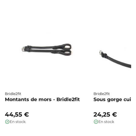
Bridle2fit
Bridle2fit
Montants de mors - Bridle2fit
Sous gorge cuir p
44,55 €
24,25 €
En stock
En stock