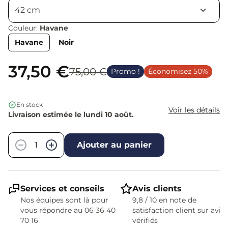
Couleur:
Havane
Havane
Noir
37,50 €
75,00 €
Promo !
Économisez 50%
En stock
Voir les détails
Livraison estimée le lundi 10 août.
Quantité
−
+
Ajouter au panier
Services et conseils
Avis clients
Nos équipes sont là pour
9,8 / 10 en note de
vous répondre au 06 36 40
satisfaction client sur avis
70 16
vérifiés