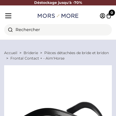
Déstockage jusqu'à -70%
Fermer
0
Identifi
Pani
Menu mobile
Rechercher
Accueil
Briderie
Pièces détachées de bride et bridon
Frontal Contact + - Aim'Horse