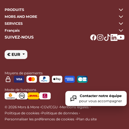
PRODUITS
MORS AND MORE
SERVICES
Français
SUIVEZ-NOUS
Logo Facebook
Logo Instagr
Logo Tikto
Logo Li
Logo
€ EUR
Moyens de paiements
Mode de livraisons
Contacter notre équipe
pour vous accompagner
•
•
•
© 2026 Mors & More
CGV/CGU
Mentions légales
•
•
Politique de cookies
Politique de données
•
Personnaliser les préférences de cookies
Plan du site