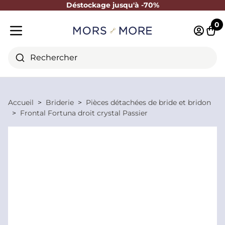
Déstockage jusqu'à -70%
Fermer
0
Identifi
Pani
Menu mobile
Rechercher
Accueil
Briderie
Pièces détachées de bride et bridon
Frontal Fortuna droit crystal Passier