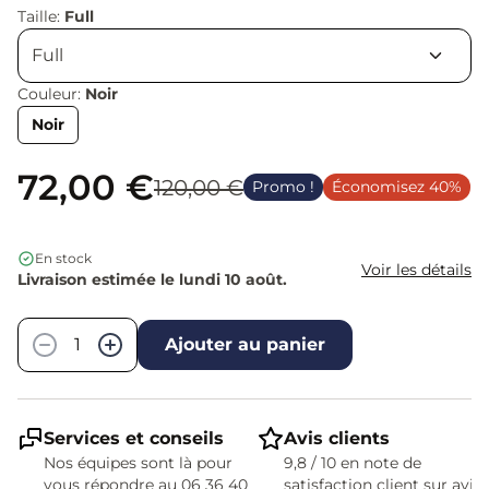
Taille:
Full
Couleur:
Noir
Noir
72,00 €
120,00 €
Promo !
Économisez 40%
En stock
Voir les détails
Livraison estimée le lundi 10 août.
Quantité
−
+
Ajouter au panier
Services et conseils
Avis clients
Nos équipes sont là pour
9,8 / 10 en note de
vous répondre au 06 36 40
satisfaction client sur avis