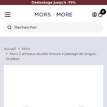
Déstockage jusqu'à -70%
Fermer
0
Identifi
Pani
Menu mobile
Rechercher
Accueil
Mors
Mors 2 anneaux double brisure à passage de langue -
Stübben