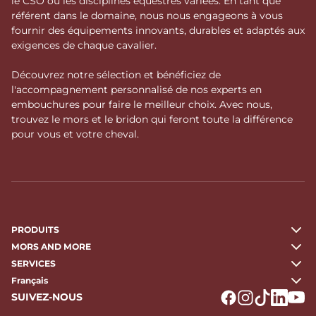
le CSO ou les disciplines équestres variées. En tant que
référent dans le domaine, nous nous engageons à vous
fournir des équipements innovants, durables et adaptés aux
exigences de chaque cavalier.
Découvrez notre sélection et bénéficiez de
l'accompagnement personnalisé de nos experts en
embouchures pour faire le meilleur choix. Avec nous,
trouvez le mors et le bridon qui feront toute la différence
pour vous et votre cheval.
PRODUITS
MORS AND MORE
SERVICES
Français
SUIVEZ-NOUS
Logo Facebook
Logo Instagr
Logo Tikto
Logo Li
Logo