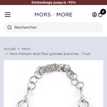
Déstockage jusqu'à -70%
Fermer
0
Identifi
Pani
Menu mobile
Rechercher
Accueil
Mors
Mors Pelham droit flexi grandes branches - Trust