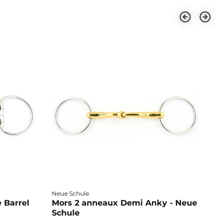
Neue Schule
Fa
 Barrel
Mors 2 anneaux Demi Anky - Neue
M
Schule
b