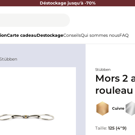
Déstockage jusqu'à -70%
ion
Carte cadeau
Destockage
Conseils
Qui sommes nous
FAQ
 Stübben
Stübben
Mors 2 
rouleau
Cuivre
Taille:
125 (4"9)