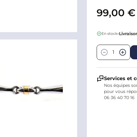
99,00 €
•
Livraiso
En stock
Quantité
−
+
Services et c
Nos équipes son
pour vous répo
06 36 40 70 16