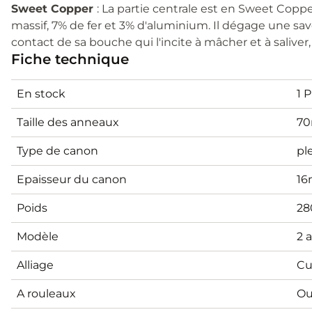
Sweet Copper
: La partie centrale est en Sweet Copp
massif, 7% de fer et 3% d'aluminium. Il dégage une sav
contact de sa bouche qui l'incite à mâcher et à salive
Fiche technique
En stock
1 
Taille des anneaux
7
Type de canon
pl
Epaisseur du canon
1
Poids
28
Modèle
2 
Alliage
Cu
A rouleaux
Ou