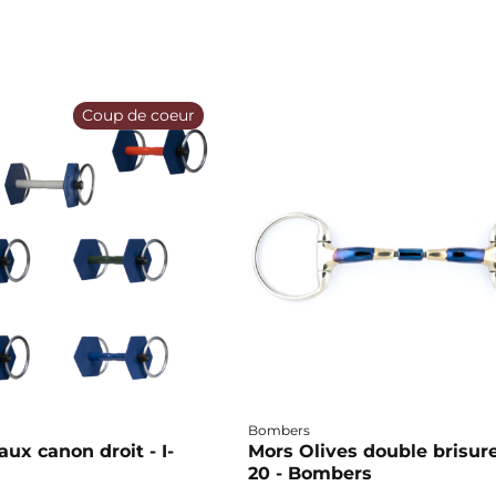
Coup de coeur
Bombers
ux canon droit - I-
Mors Olives double brisure
20 - Bombers