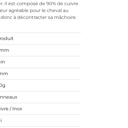
er. Il est composé de 90% de cuivre
eur agréable pour le cheval au
r, donc à décontracter sa mâchoire.
Produit
0mm
ein
6mm
0g
anneaux
ivre / Inox
i