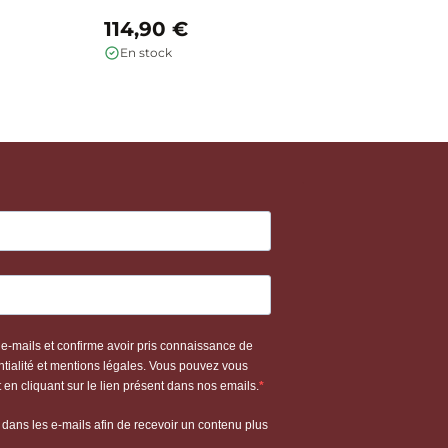
114,90 €
1
En stock