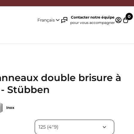
0
Contacter notre équipe
Français
pour vous accompagner
Identifi
Pani
anneaux double brisure à
 - Stübben
Inox