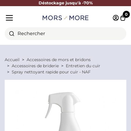
Déstockage jusqu'à -70%
Fermer
0
Identifi
Pani
Menu mobile
Rechercher
Accueil
Accessoires de mors et bridons
Accessoires de briderie
Entretien du cuir
Spray nettoyant rapide pour cuir - NAF