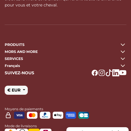
pour vous et votre cheval.
PRODUITS
MORS AND MORE
SERVICES
Français
SUIVEZ-NOUS
Logo Facebook
Logo Instagr
Logo Tikto
Logo Li
Logo
€ EUR
Moyens de paiements
Mode de livraisons