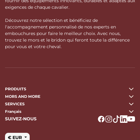
fournir des équipements innovants, durables et adaptés aux
exigences de chaque cavalier.
Découvrez notre sélection et bénéficiez de
l'accompagnement personnalisé de nos experts en
embouchures pour faire le meilleur choix. Avec nous,
trouvez le mors et le bridon qui feront toute la différence
pour vous et votre cheval.
PRODUITS
MORS AND MORE
SERVICES
Français
SUIVEZ-NOUS
Logo Facebook
Logo Instagr
Logo Tikto
Logo Li
Logo
€ EUR