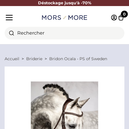
Déstockage jusqu'à -70%
Fermer
0
Identifi
Pani
Menu mobile
Rechercher
Accueil
Briderie
Bridon Ocala - PS of Sweden