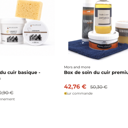
Mors and more
du cuir basique -
Box de soin du cuir prem
n
42,76 €
50,30 €
0,90 €
Sur commande
onnement