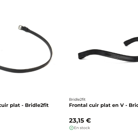
Bridle2fit
ir plat - Bridle2fit
Frontal cuir plat en V - Bri
23,15 €
En stock