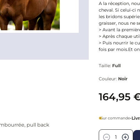
A la réception, nou
cheval. Si celui-ci
les bridons supérieu
graisser, nous ne 
> Avant la premièr
> Après chaque util
> Puis nourrir le 
fois par mois.Et o
Taille:
Full
Couleur:
Noir
164,95 
•
Liv
Sur commande
mbourrée, pull back
Quantité
−
+