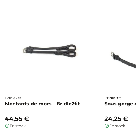
Bridle2fit
Bridle2fit
Montants de mors - Bridle2fit
Sous gorge cu
44,55 €
24,25 €
En stock
En stock