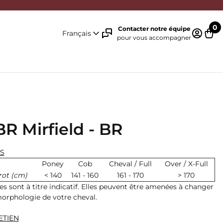
0
Contacter notre équipe
Français
pour vous accompagner
Identifi
Pani
R Mirfield - BR
ES
Poney
Cob
Cheval / Full
Over / X-Full
rot (cm)
< 140
141 - 160
161 - 170
> 170
lles sont à titre indicatif. Elles peuvent être amenées à changer
morphologie de votre cheval.
ETIEN