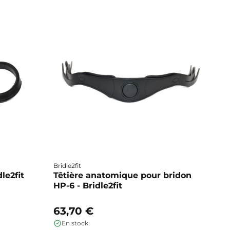
Bridle2fit
Br
dle2fit
Têtière anatomique pour bridon
T
HP-6 - Bridle2fit
HP
63,70 €
6
En stock