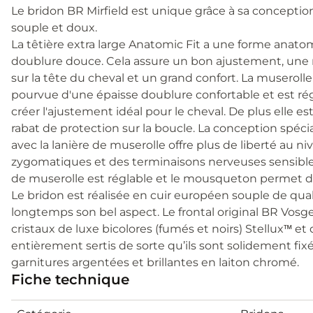
Le bridon BR Mirfield est unique grâce à sa conceptio
souple et doux.
La têtière extra large Anatomic Fit a une forme anat
doublure douce. Cela assure un bon ajustement, une me
sur la tête du cheval et un grand confort. La muserol
pourvue d'une épaisse doublure confortable et est rég
créer l'ajustement idéal pour le cheval. De plus elle e
rabat de protection sur la boucle. La conception spéc
avec la lanière de muserolle offre plus de liberté au n
zygomatiques et des terminaisons nerveuses sensibles 
de muserolle est réglable et le mousqueton permet d
Le bridon est réalisée en cuir européen souple de qua
longtemps son bel aspect. Le frontal original BR Vos
cristaux de luxe bicolores (fumés et noirs) Stellux™ et 
entièrement sertis de sorte qu’ils sont solidement fix
garnitures argentées et brillantes en laiton chromé.
Fiche technique