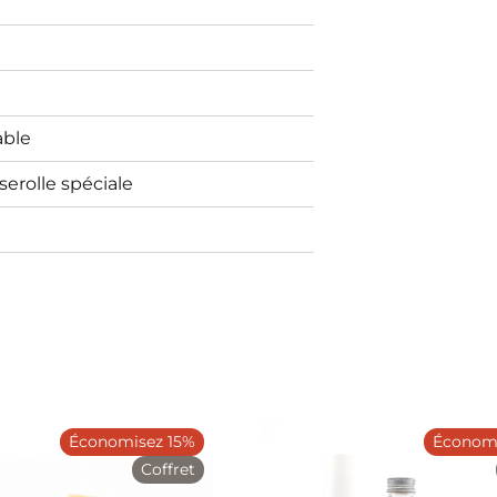
able
erolle spéciale
Économisez 15%
Économi
Coffret