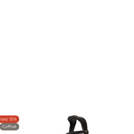
sez 15%
Coffret