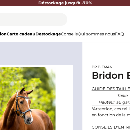
Déstockage jusqu'à -70%
ion
Carte cadeau
Destockage
Conseils
Qui sommes nous
FAQ
BR BIEMAN
Bridon B
GUIDE DES TAILL
Taille
Hauteur au gar
*Attention, ces tai
en fonction de la 
CONSEILS D'ENTR