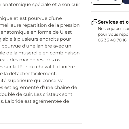
n anatomique spéciale et à son cuir
omique et est pourvue d’une
Services et c
illeure répartition de la pression
Nos équipes son
le anatomique en forme de U est
pour vous répo
lable à plusieurs endroits pour
06 36 40 70 16
st pourvue d’une lanière avec un
iale de la muserolle en combinaison
iveau des mâchoires, des os
sur la tête du cheval. La lanière
e la détacher facilement.
lité supérieure qui conserve
ges est agrémenté d’une chaîne de
doublé de cuir. Les cristaux sont
és. La bride est agrémentée de