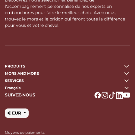
l'accompagnement personnalisé de nos experts en
embouchures pour faire le meilleur choix. Avec nous,
trouvez le mors et le bridon qui feront toute la différence
pour vous et votre cheval.
PRODUITS
MORS AND MORE
SERVICES
Français
SUIVEZ-NOUS
Logo Facebook
Logo Instagr
Logo Tikto
Logo Li
Logo
€ EUR
Moyens de paiements