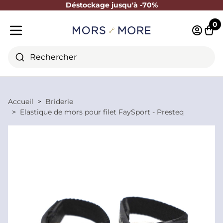
Déstockage jusqu'à -70%
Fermer
0
Identifi
Pani
Menu mobile
Rechercher
Accueil
Briderie
Elastique de mors pour filet FaySport - Presteq