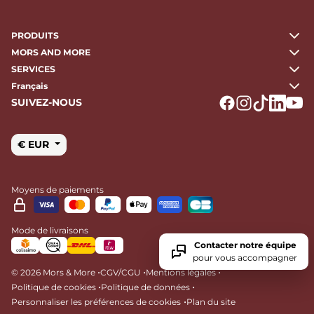
PRODUITS
MORS AND MORE
SERVICES
Français
SUIVEZ-NOUS
Logo Facebook
Logo Instagr
Logo Tikto
Logo Li
Logo
€ EUR
Moyens de paiements
Mode de livraisons
Contacter notre équipe
pour vous accompagner
•
•
•
© 2026 Mors & More
CGV/CGU
Mentions légales
•
•
Politique de cookies
Politique de données
•
Personnaliser les préférences de cookies
Plan du site