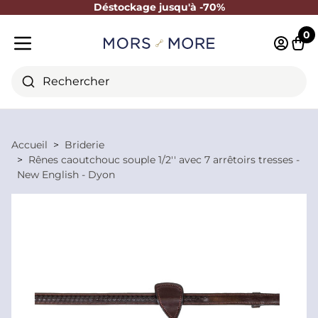
Déstockage jusqu'à -70%
Fermer
0
Identifi
Pani
Menu mobile
Rechercher
Accueil
Briderie
Rênes caoutchouc souple 1/2'' avec 7 arrêtoirs tresses -
New English - Dyon