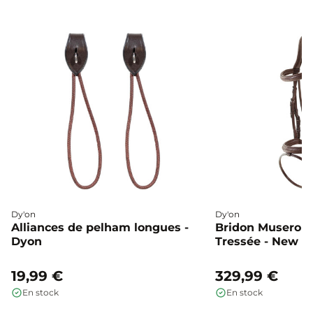
Dy'on
Dy'on
Alliances de pelham longues -
Bridon Muserol
Dyon
Tressée - New E
19,99 €
329,99 €
En stock
En stock