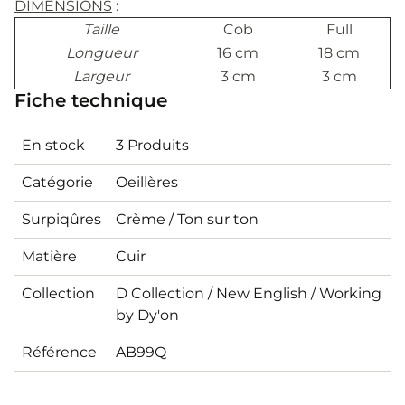
DIMENSIONS
:
Taille
Cob
Full
Longueur
16 cm
18 cm
Largeur
3 cm
3 cm
Fiche technique
En stock
3 Produits
Catégorie
Oeillères
Surpiqûres
Crème / Ton sur ton
Matière
Cuir
Collection
D Collection / New English / Working
by Dy'on
Référence
AB99Q