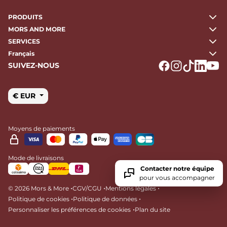
PRODUITS
MORS AND MORE
SERVICES
Français
SUIVEZ-NOUS
Logo Facebook
Logo Instagr
Logo Tikto
Logo Li
Logo
€ EUR
Moyens de paiements
Mode de livraisons
Contacter notre équipe
pour vous accompagner
•
•
•
© 2026 Mors & More
CGV/CGU
Mentions légales
•
•
Politique de cookies
Politique de données
•
Personnaliser les préférences de cookies
Plan du site