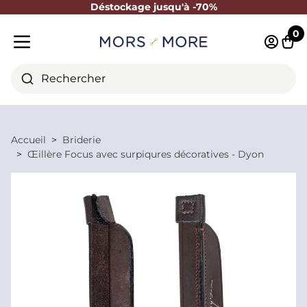
Déstockage jusqu'à -70%
Fermer
0
Identifi
Pani
Menu mobile
Rechercher
Accueil
Briderie
Œillère Focus avec surpiqures décoratives - Dyon