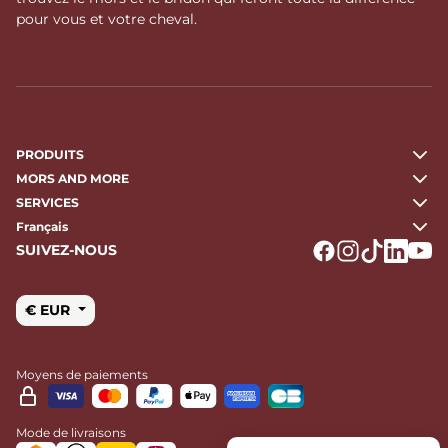
pour vous et votre cheval.
PRODUITS
MORS AND MORE
SERVICES
Français
SUIVEZ-NOUS
Logo Facebook
Logo Instagr
Logo Tikto
Logo Li
Logo
€ EUR
Moyens de paiements
Mode de livraisons