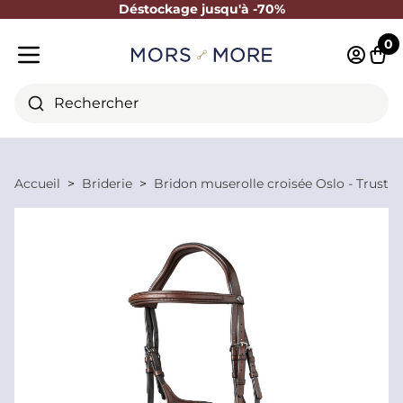
Déstockage jusqu'à -70%
Fermer
0
Identifi
Pani
Menu mobile
Rechercher
Accueil
Briderie
Bridon muserolle croisée Oslo - Trust