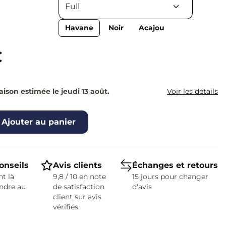
Havane
Noir
Acajou
€
raison estimée le jeudi 13 août.
Voir les détails
Ajouter au panier
onseils
Avis clients
Échanges et retours
t là
9,8 / 10 en note
15 jours pour changer
ndre au
de satisfaction
d'avis
client sur avis
vérifiés