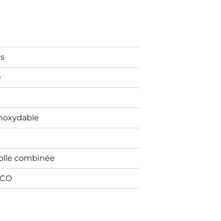
ns
e
inoxydable
olle combinée
CO