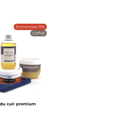
Économisez 15%
Coffret
 du cuir premium