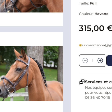
Taille:
Full
Couleur:
Havane
315,00 
•
Liv
Sur commande
Quantité
−
+
Services et c
Nos équipes son
pour vous répo
06 36 40 70 16