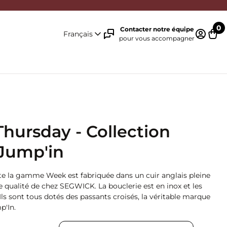
0
Contacter notre équipe
Français
pour vous accompagner
Identifi
Pani
Thursday - Collection
Jump'in
te la gamme Week est fabriquée dans un cuir anglais pleine
e qualité de chez SEGWICK. La bouclerie est en inox et les
 Ils sont tous dotés des passants croisés, la véritable marque
p'In.