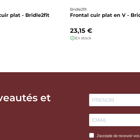
Bridle2fit
ir plat - Bridle2fit
Frontal cuir plat en V - Bri
23,15 €
En stock
veautés et