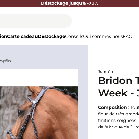
Déstockage jusqu'à -70%
ion
Carte cadeau
Destockage
Conseils
Qui sommes nous
FAQ
mp'in
Jump'in
Bridon 
Week - 
Composition
: Tou
fleur de très grand
finitions soignées.
de fabrique de Jum