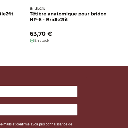
Bridle2fit
Br
dle2fit
Têtière anatomique pour bridon
T
HP-6 - Bridle2fit
HP
63,70 €
6
En stock