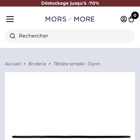
Déstockage jusqu'à -70%
Fermer
0
Identifi
Pani
Menu mobile
Rechercher
Accueil
Briderie
Têtière simple - Dyon