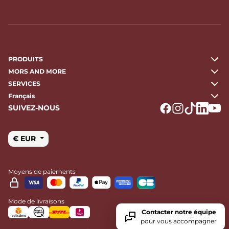
PRODUITS
MORS AND MORE
SERVICES
Français
SUIVEZ-NOUS
Logo Facebook
Logo Instagr
Logo Tikto
Logo Li
Logo
€ EUR
Moyens de paiements
Mode de livraisons
Contacter notre équipe
pour vous accompagner