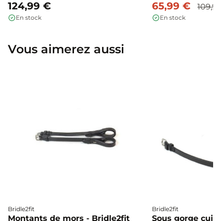
124,99 €
65,99 €
109,9
En stock
En stock
Vous aimerez aussi
Bridle2fit
Bridle2fit
Montants de mors - Bridle2fit
Sous gorge cuir p