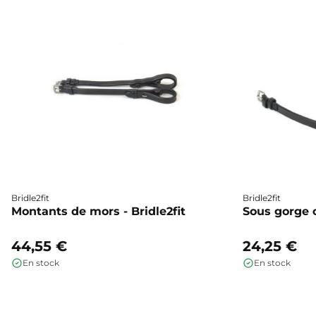
Bridle2fit
Bridle2fit
Montants de mors - Bridle2fit
Sous gorge cu
44,55 €
24,25 €
En stock
En stock