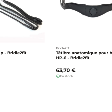
Bridle2fit
p - Bridle2fit
Têtière anatomique pour 
HP-6 - Bridle2fit
63,70 €
En stock