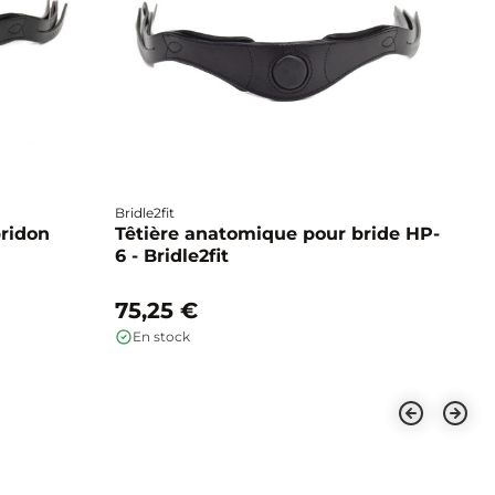
Bridle2fit
bridon
Têtière anatomique pour bride HP-
6 - Bridle2fit
75,25 €
En stock