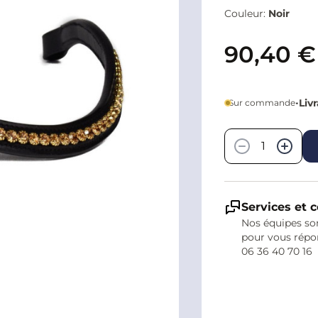
Couleur:
Noir
90,40 €
•
Liv
Sur commande
Quantité
−
+
Services et c
Nos équipes son
pour vous répo
06 36 40 70 16