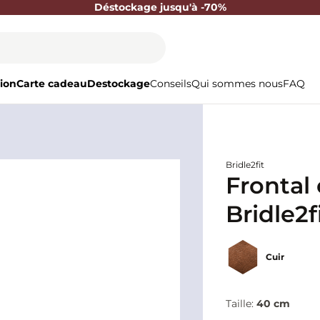
Déstockage jusqu'à -70%
ion
Carte cadeau
Destockage
Conseils
Qui sommes nous
FAQ
Bridle2fit
Frontal 
Bridle2f
Cuir
Taille:
40 cm