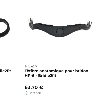
Bridle2fit
Br
dle2fit
Têtière anatomique pour bridon
T
HP-6 - Bridle2fit
HP
63,70 €
6
En stock