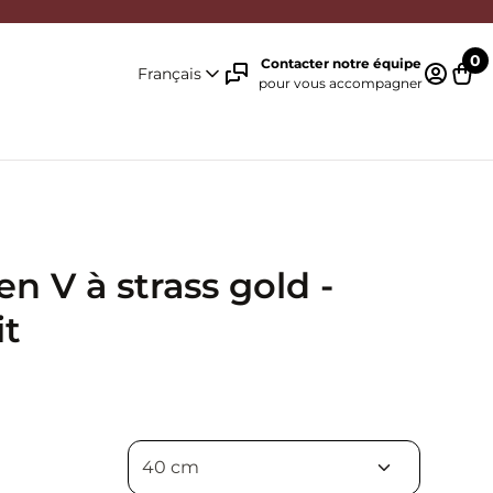
0
Contacter notre équipe
Français
pour vous accompagner
Identifi
Pani
en V à strass gold -
it