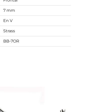
Frontal
7 mm
En V
Strass
BB-7OR