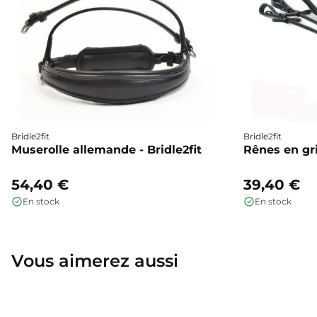
Bridle2fit
Bridle2fit
Muserolle allemande - Bridle2fit
Rênes en gri
54,40 €
39,40 €
En stock
En stock
Vous aimerez aussi