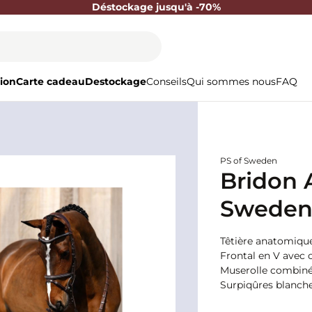
Déstockage jusqu'à -70%
ion
Carte cadeau
Destockage
Conseils
Qui sommes nous
FAQ
PS of Sweden
Bridon 
Swede
Têtière anatomiqu
Frontal en V avec 
Muserolle combiné
Surpiqûres blanch