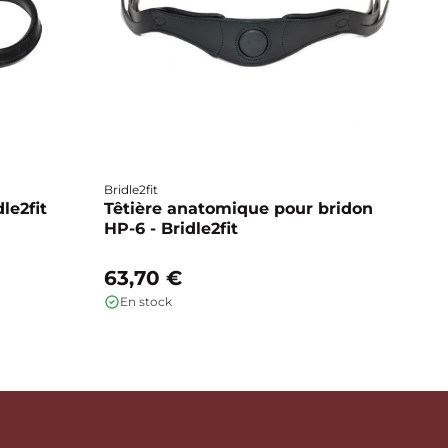
Bridle2fit
Br
dle2fit
Têtière anatomique pour bridon
T
HP-6 - Bridle2fit
HP
63,70 €
6
En stock