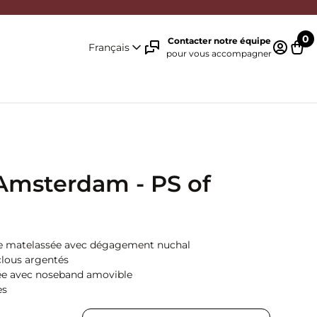
0
Contacter notre équipe
Français
pour vous accompagner
Identifi
Pani
Amsterdam - PS of
n
e matelassée avec dégagement nuchal
clous argentés
e avec noseband amovible
es