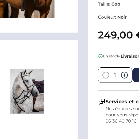
Taille:
Cob
Couleur:
Noir
249,00 
•
Livraiso
En stock
Quantité
−
+
Services et c
Nos équipes son
pour vous répo
06 36 40 70 16