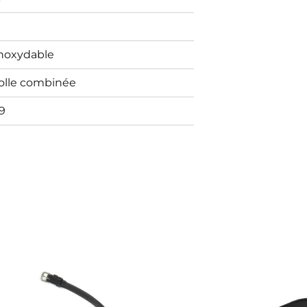
inoxydable
olle combinée
9