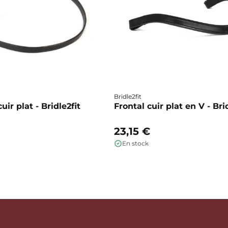
Bridle2fit
ir plat - Bridle2fit
Frontal cuir plat en V - Bri
23,15 €
En stock