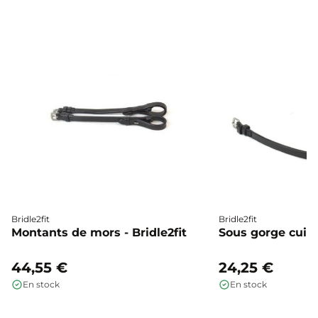
Bridle2fit
Bridle2fit
Montants de mors - Bridle2fit
Sous gorge cuir p
44,55 €
24,25 €
En stock
En stock