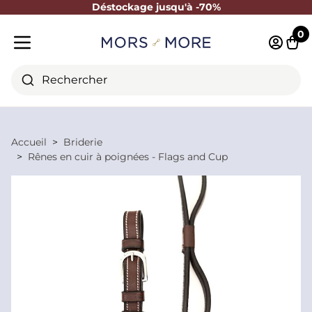
Déstockage jusqu'à -70%
Fermer
0
Identifi
Pani
Menu mobile
Rechercher
Accueil
Briderie
Rênes en cuir à poignées - Flags and Cup