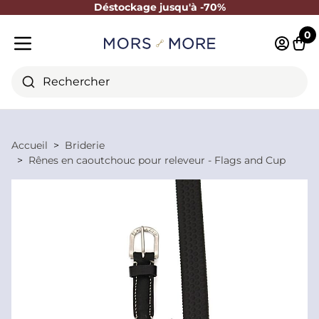
Déstockage jusqu'à -70%
Fermer
0
Identifi
Pani
Menu mobile
Rechercher
Accueil
Briderie
Rênes en caoutchouc pour releveur - Flags and Cup