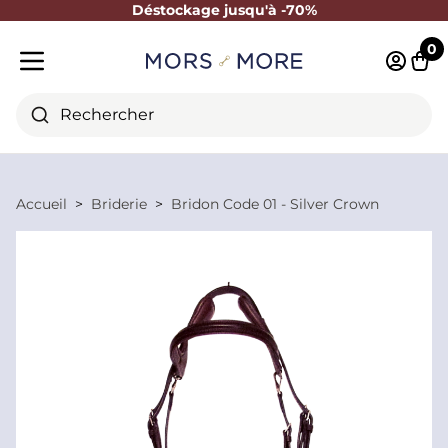
Déstockage jusqu'à -70%
Fermer
0
Identifi
Pani
Menu mobile
Rechercher
Accueil
Briderie
Bridon Code 01 - Silver Crown