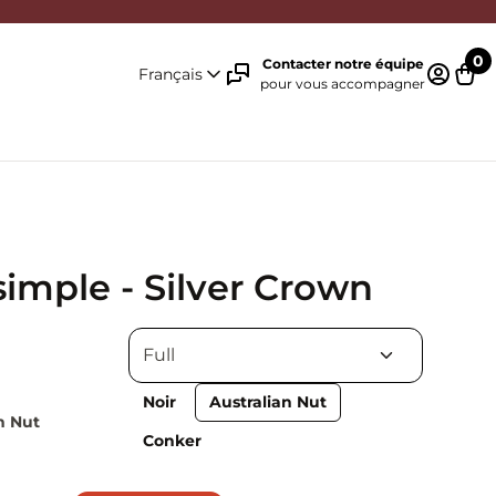
0
Contacter notre équipe
Français
pour vous accompagner
Identifi
Pani
simple - Silver Crown
Noir
Australian Nut
n Nut
Conker