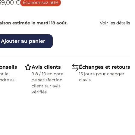
39,00 €
Économisez 40%
raison estimée le mardi 18 août.
Voir les détails
Ajouter au panier
onseils
Avis clients
Échanges et retours
t là
9,8 / 10 en note
15 jours pour changer
ndre au
de satisfaction
d'avis
client sur avis
vérifiés