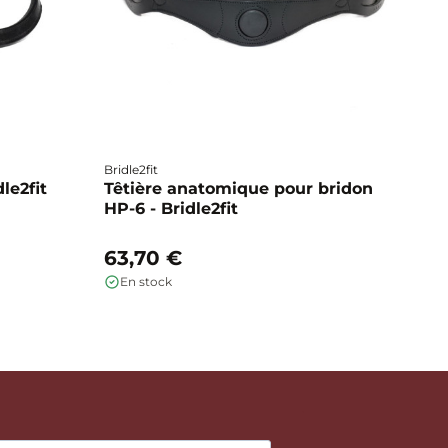
Bridle2fit
Br
dle2fit
Têtière anatomique pour bridon
T
HP-6 - Bridle2fit
HP
63,70 €
6
En stock