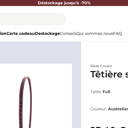
Déstockage jusqu'à -70%
ion
Carte cadeau
Destockage
Conseils
Qui sommes nous
FAQ
Silver Crown
Têtière 
Taille:
Full
Couleur:
Australia