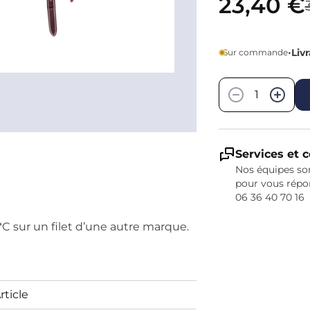
23,40 €
•
Liv
Sur commande
Quantité
−
+
Services et c
Nos équipes son
pour vous répo
06 36 40 70 16
*C sur un filet d’une autre marque.
rticle