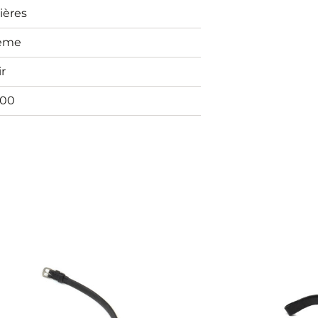
ières
ème
r
00