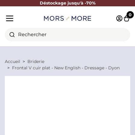
Déstockage jusqu'à -70%
Fermer
0
Identifi
Pani
Menu mobile
Rechercher
Accueil
Briderie
Frontal V cuir plat - New English - Dressage - Dyon