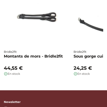
Bridle2fit
Bridle2fit
Montants de mors - Bridle2fit
Sous gorge cuir p
44,55 €
24,25 €
En stock
En stock
Newsletter