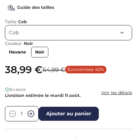
Guide des tailles
Taille:
Cob
Couleur:
Noir
Havane
Noir
38,99 €
64,99 €
Économisez 40%
En stock
Voir les détails
Livraison estimée le mardi 11 août.
Quantité
−
+
Ajouter au panier