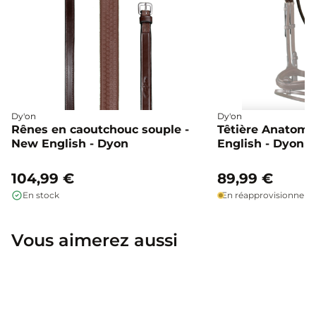
Dy'on
Dy'on
Rênes en caoutchouc souple -
Têtière Anatomi
New English - Dyon
English - Dyon
104,99 €
89,99 €
En stock
En réapprovisionnem
Vous aimerez aussi