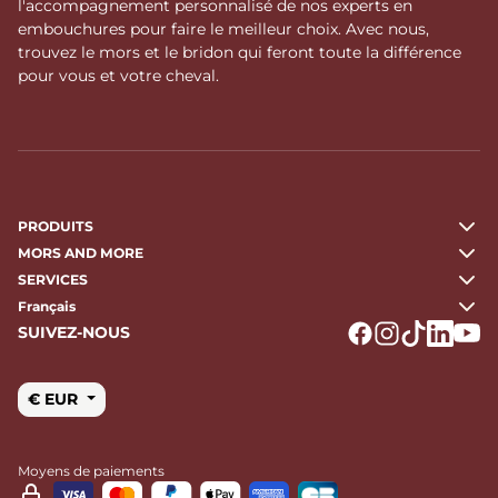
l'accompagnement personnalisé de nos experts en
embouchures pour faire le meilleur choix. Avec nous,
trouvez le mors et le bridon qui feront toute la différence
pour vous et votre cheval.
PRODUITS
MORS AND MORE
SERVICES
Français
SUIVEZ-NOUS
Logo Facebook
Logo Instagr
Logo Tikto
Logo Li
Logo
€ EUR
Moyens de paiements