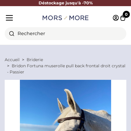
Déstockage jusqu'à -70%
Fermer
0
Identifi
Pani
Menu mobile
Rechercher
Accueil
Briderie
Bridon Fortuna muserolle pull back frontal droit crystal
- Passier