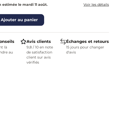
n estimée le mardi 11 août.
Voir les détails
Ajouter au panier
onseils
Avis clients
Échanges et retours
t là
9,8 / 10 en note
15 jours pour changer
ndre au
de satisfaction
d'avis
client sur avis
vérifiés