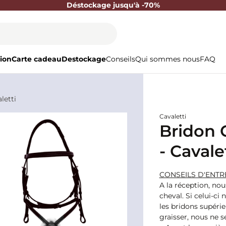
Déstockage jusqu'à -70%
ion
Carte cadeau
Destockage
Conseils
Qui sommes nous
FAQ
letti
Cavaletti
Bridon 
- Cavale
CONSEILS D'ENTR
A la réception, nou
cheval. Si celui-ci
les bridons supérieu
graisser, nous ne 