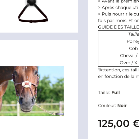
> Avant la premièr
> Après chaque util
> Puis nourrir le 
fois par mois. Et 
GUIDE DES TAILL
Taille
Pone
Cob
Cheval / 
Over / X-
*Attention, ces tai
en fonction de la 
Taille:
Full
Couleur:
Noir
125,00 