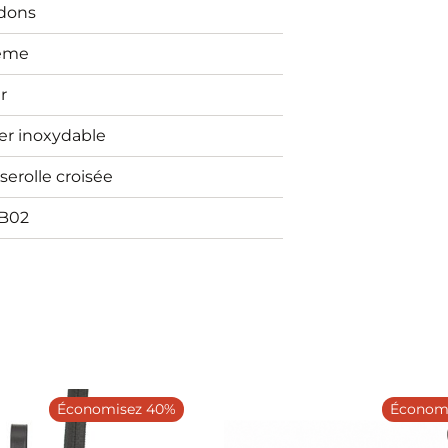
idons
ème
r
er inoxydable
erolle croisée
B02
Économisez 40%
Économi