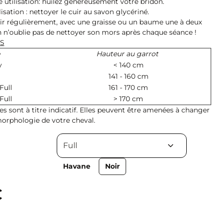
e utilisation: huilez généreusement votre bridon.
isation : nettoyer le cuir au savon glycériné.
cuir régulièrement, avec une graisse ou un baume une à deux
on n’oublie pas de nettoyer son mors après chaque séance !
ES
Hauteur au garrot
y
< 140 cm
141 - 160 cm
Full
161 - 170 cm
Full
> 170 cm
lles sont à titre indicatif. Elles peuvent être amenées à changer
morphologie de votre cheval.
Havane
Noir
€