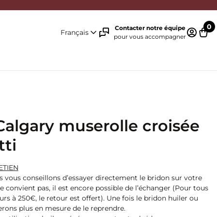
0
Contacter notre équipe
Français
pour vous accompagner
Identifi
Pani
Calgary muserolle croisée
tti
ETIEN
s vous conseillons d’essayer directement le bridon sur votre
 ne convient pas, il est encore possible de l’échanger (Pour tous
rs à 250€, le retour est offert). Une fois le bridon huiler ou
serons plus en mesure de le reprendre.