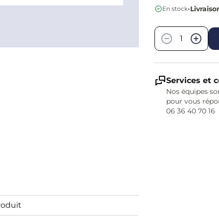
•
Livraiso
En stock
Quantité
−
+
Services et c
Nos équipes son
pour vous répo
06 36 40 70 16
roduit