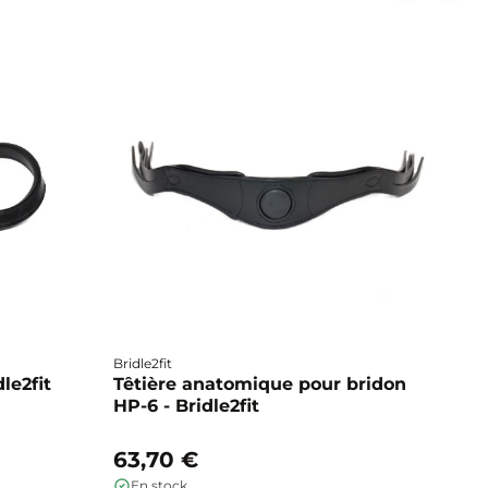
Bridle2fit
Br
dle2fit
Têtière anatomique pour bridon
T
HP-6 - Bridle2fit
HP
63,70 €
6
En stock