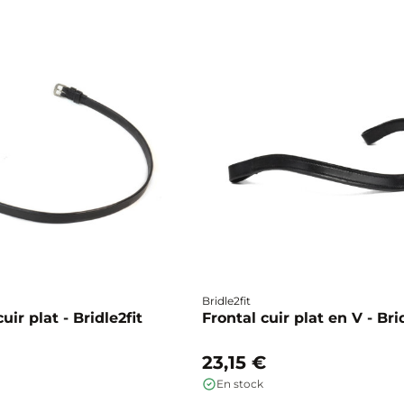
Bridle2fit
ir plat - Bridle2fit
Frontal cuir plat en V - Bri
23,15 €
En stock