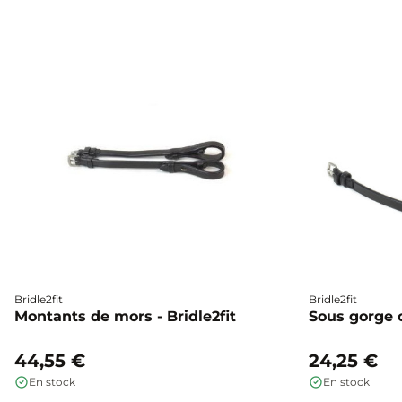
Bridle2fit
Bridle2fit
Montants de mors - Bridle2fit
Sous gorge cu
44,55 €
24,25 €
En stock
En stock