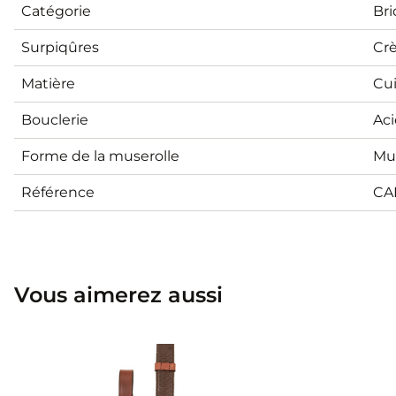
Catégorie
Br
Surpiqûres
Cr
Matière
Cui
Bouclerie
Aci
Forme de la muserolle
Mus
Référence
CA
Vous aimerez aussi