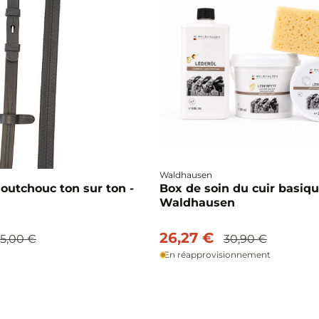
Waldhausen
outchouc ton sur ton -
Box de soin du cuir basiqu
Waldhausen
26,27 €
5,00 €
30,90 €
En réapprovisionnement